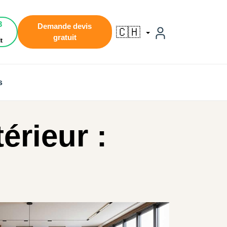
3
Demande devis
🇨🇭
gratuit
t
s
érieur :