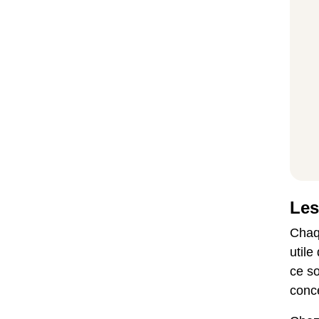
Les
Chaqu
utile
ce s
conc