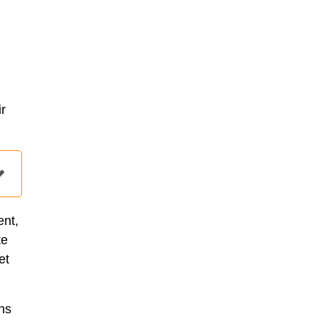
,
r
ent,
te
et
ns