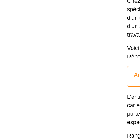
Che
spéci
d’un 
d’un 
trava
Voici
Rénov
A
L’ent
car e
porte
espac
Rang