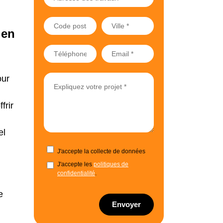
 en
our
frir
el
J'accepte la collecte de données
J'accepte les
politiques de
confidentialité
.
e
Envoyer