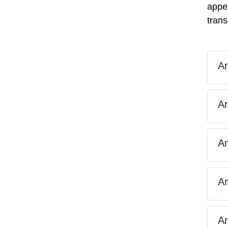
appel
trans
Am
Am
Am
A
A