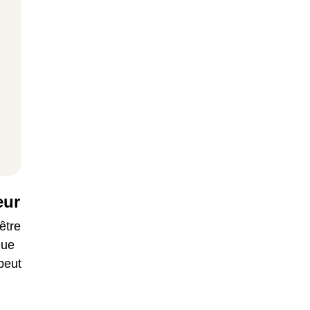
eur
être
Que
peut