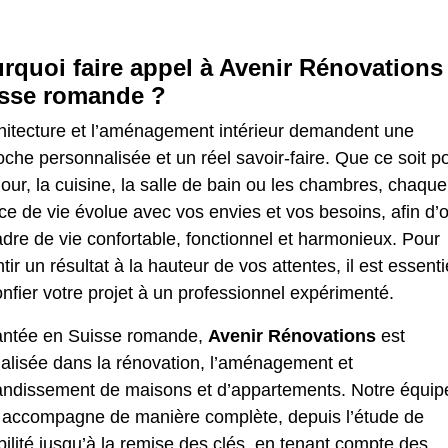
rquoi faire appel à Avenir Rénovations
sse romande ?
chitecture et l’aménagement intérieur demandent une
che personnalisée et un réel savoir-faire. Que ce soit p
jour,
la cuisine
,
la salle de bain
ou
les chambres
, chaque
e de vie évolue avec vos envies et vos besoins, afin d’of
dre de vie confortable, fonctionnel et harmonieux. Pour
tir un résultat à la hauteur de vos attentes, il est essenti
nfier votre projet à un professionnel expérimenté.
antée en Suisse romande,
Avenir Rénovations
est
ialisée dans
la rénovation
,
l’aménagement
et
randissement de maisons
et d’appartements. Notre équip
 accompagne de manière complète, depuis l’étude de
bilité jusqu’à la remise des clés, en tenant compte des