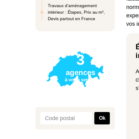
Travaux d’aménagement
norme
intérieur : Étapes, Prix au m²,
expe
Devis partout en France
vos i
i
3
agences
A
c
à votre service
s
Ok