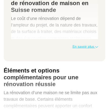
de rénovation de maison en
Suisse romande
Le coût d’une rénovation dépend de
l’ampleur du projet, de la nature des travaux,
de la surface à traiter, des matériaux choisis
et des éventuelles contraintes techniques.
En Suisse romande, les prix varient
En savoir plus
également selon le canton et la complexité
du chantier. Voici un tableau indicatif.
Éléments et options
Type de prestation
complémentaires pour une
Prix au m² (CHF)
rénovation réussie
Prix total moyen (CHF)
La rénovation d’une maison ne se limite pas aux
travaux de base. Certains éléments
complémentaires peuvent apporter un confort