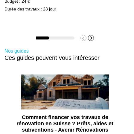
Budget : 24 €
l’entretien, le style et la performance des matériaux.
Durée des travaux : 28 jour
Un professionnel peut guider le choix en fonction
des contraintes techniques et esthétiques.
Nos guides
Ces guides peuvent vous intéresser
Comment financer vos travaux de
rénovation en Suisse ? Prêts, aides et
subventions - Avenir Rénovations