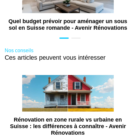
particulièrement adapté aux usages carrossables.
Enfin, l’enrobé noir reste une solution sobre, durable
Quel budget prévoir pour aménager un sous
et économique, appréciée pour sa finition uniforme
sol en Suisse romande - Avenir Rénovations
et sa capacité à supporter un usage intensif.
Nos conseils
Ces articles peuvent vous intéresser
Rénovation en zone rurale vs urbaine en
Suisse : les différences à connaître - Avenir
Rénovations