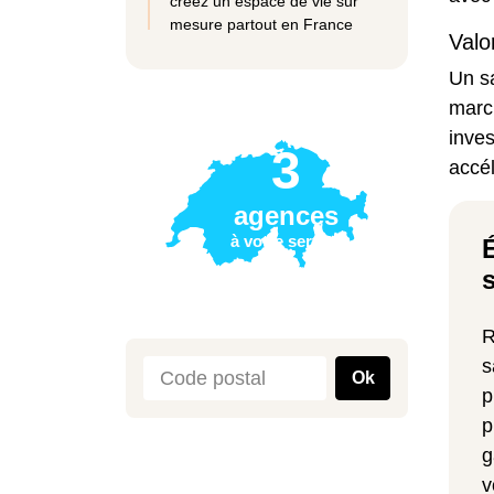
créez un espace de vie sur
mesure partout en France
Valo
Un sa
mar
inves
3
accél
agences
à votre service
R
s
Ok
p
p
g
v