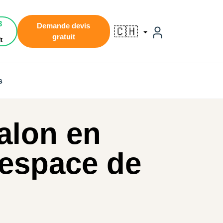
3
Demande devis
🇨🇭
gratuit
t
s
alon en
 espace de