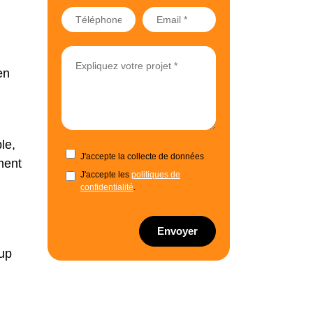
en
le,
J'accepte la collecte de données
ment
J'accepte les
politiques de
confidentialité
.
Envoyer
oup