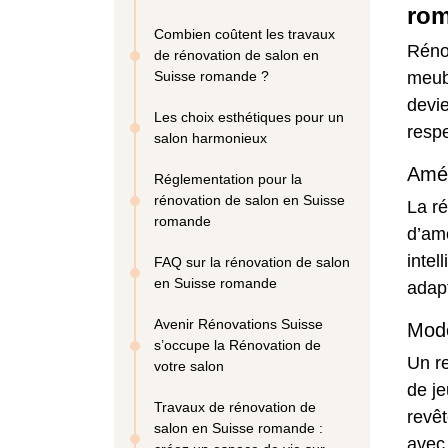
ro
Combien coûtent les travaux
Réno
de rénovation de salon en
Suisse romande ?
meubl
devie
Les choix esthétiques pour un
respe
salon harmonieux
Amél
Réglementation pour la
rénovation de salon en Suisse
La ré
romande
d’amé
intel
FAQ sur la rénovation de salon
en Suisse romande
adapt
Avenir Rénovations Suisse
Mode
s’occupe la Rénovation de
Un r
votre salon
de je
Travaux de rénovation de
revêt
salon en Suisse romande :
avec 