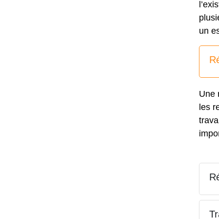
l’exi
plusi
un e
Ré
Une r
les r
trava
impor
Ré
Tr