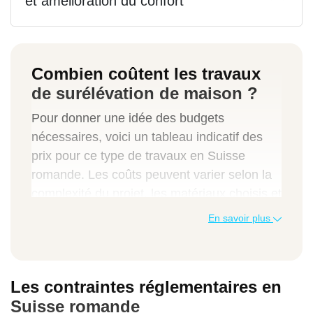
et amélioration du confort
Combien coûtent les travaux
de surélévation de maison ?
Pour donner une idée des budgets
nécessaires, voici un tableau indicatif des
prix pour ce type de travaux en Suisse
romande. Les coûts peuvent varier selon la
complexité du projet, les matériaux choisis et
les contraintes du terrain.
En savoir plus
Type de surélévation
Prix moyen au m² (CHF)
Les contraintes réglementaires en
Suisse romande
Détails inclus