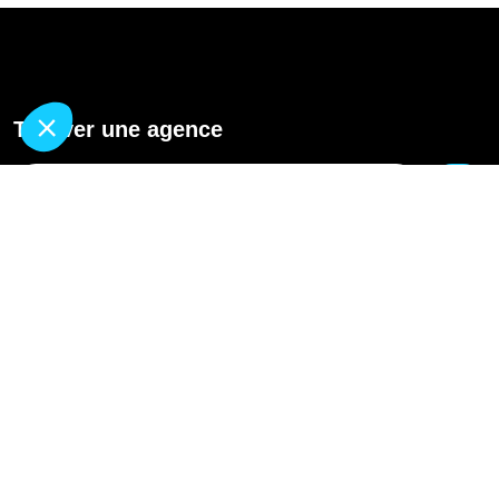
Trouver une agence
GO
Pourquoi Avenir Rénovations
Chiffrer votre projet
Nos conseils
À propos d'Avenir Rénovations
Informations complémentaires