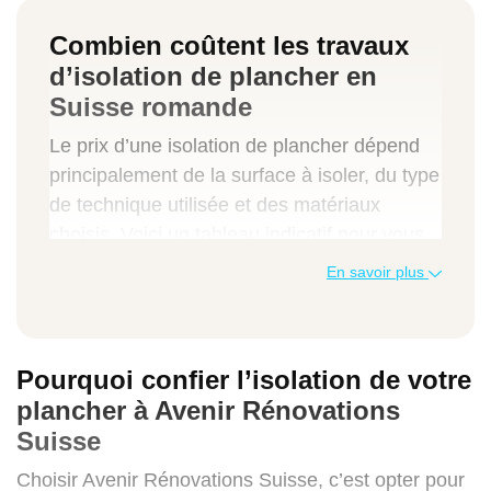
Combien coûtent les travaux
d’isolation de plancher en
Suisse romande
Le prix d’une isolation de plancher dépend
principalement de la surface à isoler, du type
de technique utilisée et des matériaux
choisis. Voici un tableau indicatif pour vous
aider à estimer votre budget :
En savoir plus
Type de prestation
Prix au m² (CHF)
Pourquoi confier l’isolation de votre
plancher à Avenir Rénovations
Prix total moyen (CHF)
Suisse
Choisir Avenir Rénovations Suisse, c’est opter pour