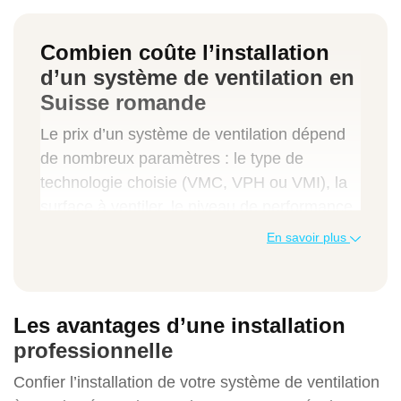
Combien coûte l’installation
d’un système de ventilation en
Suisse romande
Le prix d’un système de ventilation dépend
de nombreux paramètres : le type de
technologie choisie (VMC, VPH ou VMI), la
surface à ventiler, le niveau de performance
attendu, la complexité du chantier et les
En savoir plus
éventuelles options ajoutées. Les tarifs ci-
dessous incluent généralement l’étude
technique, la fourniture du matériel, la pose,
Les avantages d’une installation
les réglages finaux et la garantie.
professionnelle
Type de prestation
Confier l’installation de votre système de ventilation