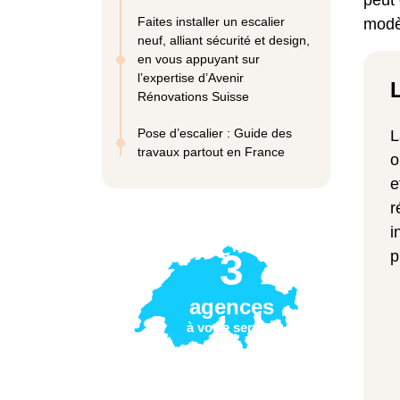
peut 
Faites installer un escalier
modèl
neuf, alliant sécurité et design,
en vous appuyant sur
l’expertise d’Avenir
Rénovations Suisse
Pose d’escalier : Guide des
L
travaux partout en France
o
e
r
i
3
p
agences
à votre service