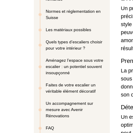
Un p
Normes et réglementation en
préci
Suisse
style
Les matériaux possibles
peuve
amont
Quels types d’escaliers choisir
résul
pour votre intérieur ?
Pren
Aménagez l’espace sous votre
escalier : un potentiel souvent
La pr
insoupçonné
sous 
Faites de votre escalier un
donné
véritable élément décoratif
son c
Un accompagnement sur
Déte
mesure avec Avenir
Rénovations
Un es
optim
FAQ