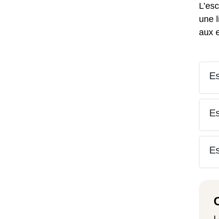
L’esc
une l
aux 
Es
Es
Es
L