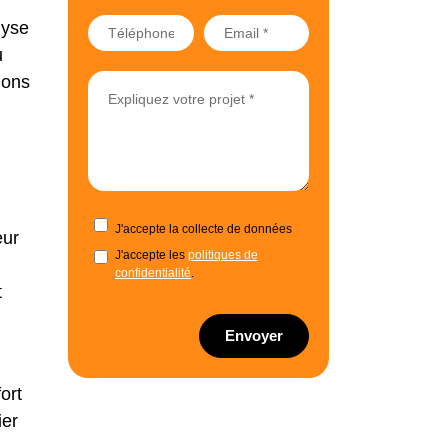
lyse
u
ions
J'accepte la collecte de données
eur
J'accepte les
politiques de
confidentialité
.
t
Envoyer
ort
ier