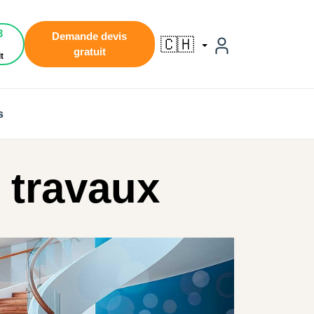
3
Demande devis
🇨🇭
gratuit
t
s
 travaux