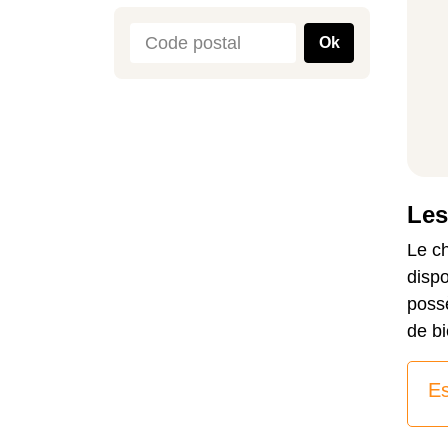
Ok
Les
Le ch
dispo
possè
de bi
Es