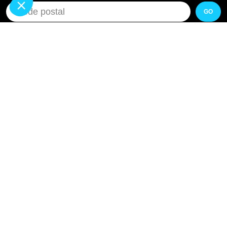
GO
Pourquoi Avenir Rénovations
Chiffrer votre projet
Nos conseils
À propos d'Avenir Rénovations
Informations complémentaires
Nos professionnels