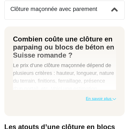
Clôture maçonnée avec parement
Combien coûte une clôture en
parpaing ou blocs de béton en
Suisse romande ?
Le prix d’une clôture maçonnée dépend de
plusieurs critères : hauteur, longueur, nature
du terrain, finitions, ferraillage, présence
d’un portail, etc. Voici une estimation
moyenne pour vous aider à budgétiser votre
En savoir plus
projet :
Type de prestation
Les atouts d’une clôture en blocs