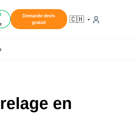
3
Demande devis
🇨🇭
gratuit
t
s
rrelage en