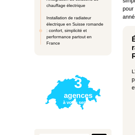
simpl
chauffage électrique
pour
anné
Installation de radiateur
électrique en Suisse romande
: confort, simplicité et
performance partout en
France
L
3
p
e
agences
à votre service