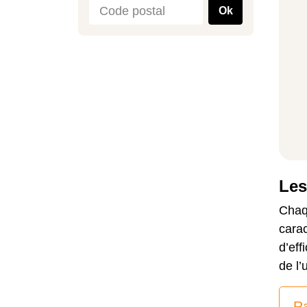
Ok
Les
Chaq
carac
d’eff
de l’
Ra