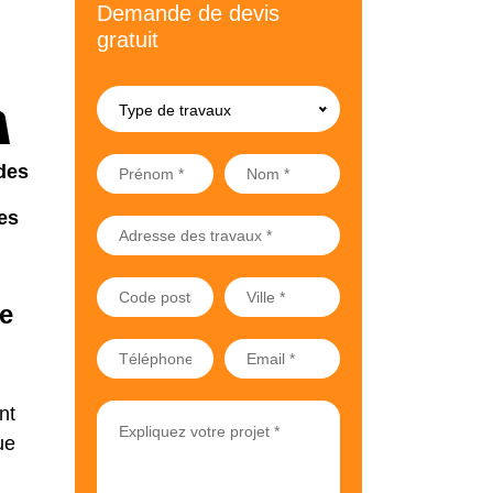
Demande de devis
gratuit
Type de travaux
des
es
ue
nt
ue