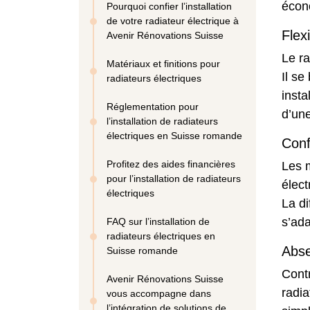
écon
Pourquoi confier l’installation
de votre radiateur électrique à
Flexi
Avenir Rénovations Suisse
Le ra
Matériaux et finitions pour
Il se
radiateurs électriques
insta
Réglementation pour
d’un
l’installation de radiateurs
électriques en Suisse romande
Conf
Profitez des aides financières
Les 
pour l’installation de radiateurs
élec
électriques
La di
s’ad
FAQ sur l’installation de
radiateurs électriques en
Abse
Suisse romande
Cont
Avenir Rénovations Suisse
radia
vous accompagne dans
l’intégration de solutions de