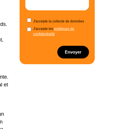
J'accepte la collecte de données
rds.
J'accepte les
politiques de
e
confidentialité
.
t,
Envoyer
nte.
l et
un
Un