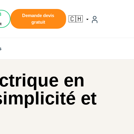
3
Demande devis
🇨🇭
gratuit
t
s
ectrique en
implicité et