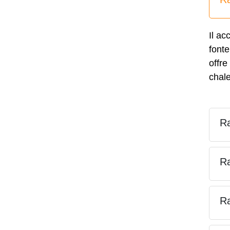
Il ac
fonte
offre
chale
Ra
Ra
Ra