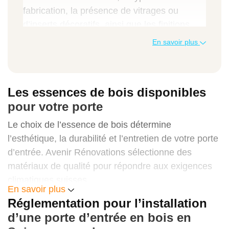
fabrication, la présence de vitrages ou
d’inserts décoratifs, ainsi que les finitions.
Avenir Rénovations vous propose un tarif
En savoir plus
transparent incluant la fourniture, la pose et
les réglages.
Les essences de bois disponibles
Type de prestation
pour votre porte
Prix au m² (CHF)
Le choix de l’essence de bois détermine
Prix total moyen (CHF)
l’esthétique, la durabilité et l’entretien de votre porte
d’entrée. Avenir Rénovations sélectionne des
matériaux de qualité pour répondre aux exigences
climatiques suisses.
Fourniture et pose d’une porte pleine en
En savoir plus
bois massif
Le chêne
Réglementation pour l’installation
d’une porte d’entrée en bois en
1 000 à 1 500
Le chêne est reconnu pour sa robustesse et sa