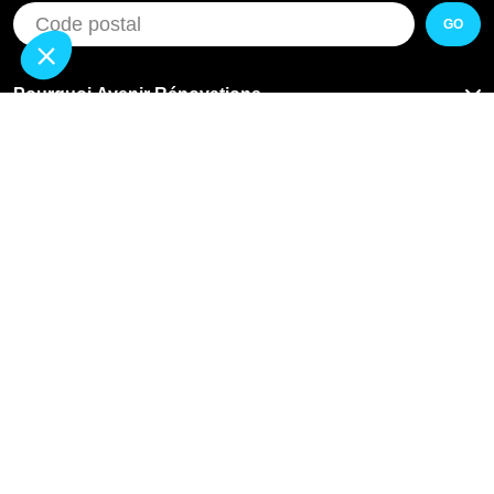
GO
Pourquoi Avenir Rénovations
Chiffrer votre projet
Nos conseils
À propos d'Avenir Rénovations
Informations complémentaires
Nos professionnels