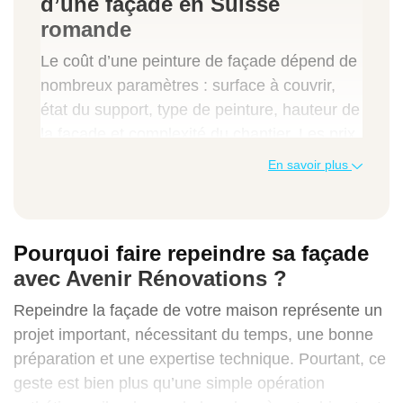
d’une façade en Suisse
romande
Le coût d’une peinture de façade dépend de
nombreux paramètres : surface à couvrir,
état du support, type de peinture, hauteur de
la façade et complexité du chantier. Les prix
peuvent aussi varier selon la localisation et
En savoir plus
l’accessibilité du bâtiment.
Type de prestation
Pourquoi faire repeindre sa façade
Prix au m² (CHF)
avec Avenir Rénovations ?
Prix total moyen (CHF)
Repeindre la façade de votre maison représente un
projet important, nécessitant du temps, une bonne
préparation et une expertise technique. Pourtant, ce
geste est bien plus qu’une simple opération
Nettoyage et préparation de façade