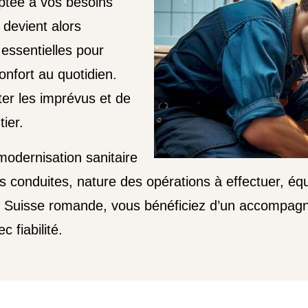
ptée à vos besoins
 devient alors
 essentielles pour
confort au quotidien.
ter les imprévus et de
ier.
odernisation sanitaire
es conduites, nature des opérations à effectuer, équ
ns Suisse romande, vous bénéficiez d’un accompag
c fiabilité.