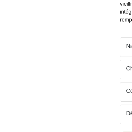
vieil
intég
rempl
Na
Ch
Co
Dé