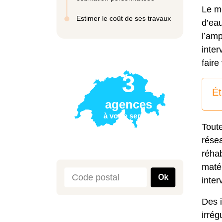
Le mo
Estimer le coût de ses travaux
d’eau
l’amp
inter
faire
3
Ét
agences
à votre service
Toute
rése
réhab
matér
Ok
inter
Des i
irrég