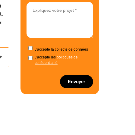
n
t,
s
J'accepte la collecte de données
J'accepte les
politiques de
confidentialité
.
Envoyer