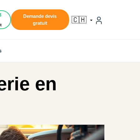
3
Demande devis
🇨🇭
gratuit
t
s
erie en