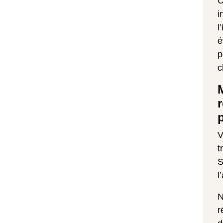
C
i
l
é
p
c
V
t
S
l
N
r