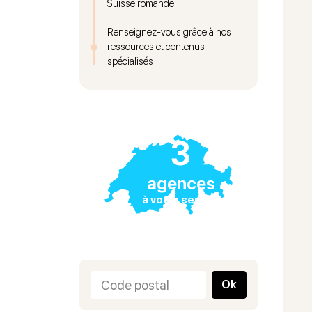
Suisse romande
dossi
Renseignez-vous grâce à nos
coût 
ressources et contenus
spécialisés
3
agences
à votre service
Ok