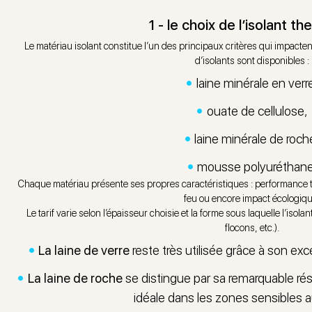
er afin de vous aider à obtenir rapidement les aides qui p
1 - le choix de l’isolant t
de votre projet
.
Le matériau isolant constitue l’un des principaux critères qui impacten
d’isolants sont disponibles :
laine minérale en verr
ouate de cellulose,
laine minérale de roch
mousse polyuréthane
Chaque matériau présente ses propres caractéristiques : performance
feu ou encore impact écologiqu
Le tarif varie selon l’épaisseur choisie et la forme sous laquelle l’iso
flocons, etc.).
La laine de verre
reste très utilisée grâce à son exc
La laine de roche
se distingue par sa remarquable ré
idéale dans les zones sensibles a