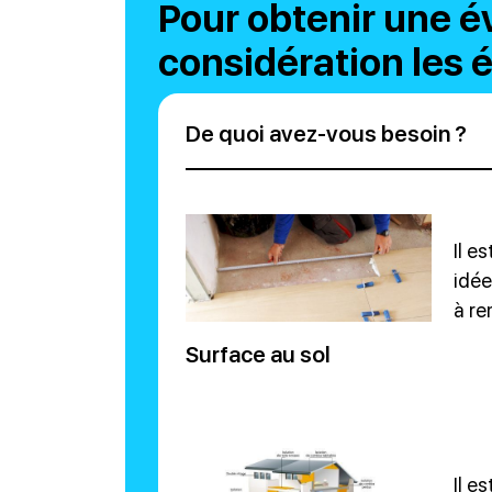
Pour obtenir une é
considération les 
De quoi avez-vous besoin ?
Il e
idée
à re
Surface au sol
Il e