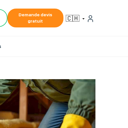
Demande devis
🇨🇭
gratuit
s