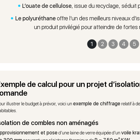
L’ouate de cellulose
, issue du recyclage, séduit
Le polyuréthane
offre l’un des meilleurs niveaux d’i
un produit privilégié pour atteindre de forte
1
2
3
4
5
Exemple de calcul pour un projet d’isolat
romande
exemple de chiffrage
our illustrer le budget à prévoir, voici un
relatif à 
abitables.
solation de combles non aménagés
pprovisionnement et pose
voile kra
d’une laine de verre équipée d’un