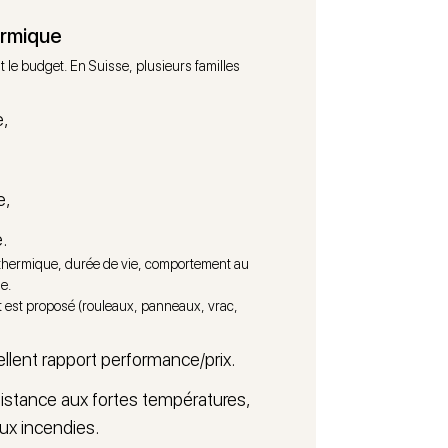
euvent
réduire de manière significative le
hermique
t le budget. En Suisse, plusieurs familles
e,
e,
.
 thermique, durée de vie, comportement au
e.
lant est proposé (rouleaux, panneaux, vrac,
ellent rapport performance/prix.
sistance aux fortes températures,
ux incendies.