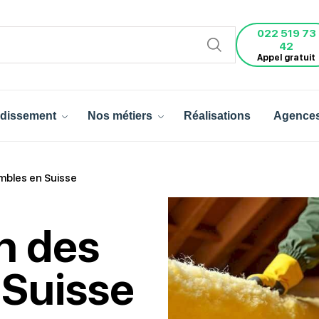
022 519 73
42
Appel gratuit
dissement
Nos métiers
Réalisations
Agence
ombles en Suisse
on des
 Suisse