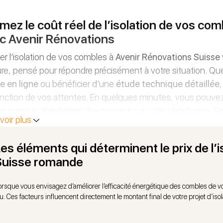
imez le coût réel de l’isolation de vos c
c Avenir Rénovations
er l’isolation de vos combles à
Avenir Rénovations Suisse
e, pensé pour répondre précisément à votre situation. Qu
e en ligne
ou bénéficier d’une
étude technique détaillée
nction de vos attentes. En quelques minutes, vous pouve
s travaux d’isolation
directement sur notre plateforme. En
voir plus
e préalable afin de préparer un
devis clair et personnalisé
.
rofessionnels expérimentés gèrent l’ensemble des opératio
es éléments qui déterminent le prix de l’
 optiez pour une
projection d’isolant
, un
soufflage
, un
ép
Suisse romande
aux isolants
, nous maîtrisons l’ensemble des procédés pour
orme aux exigences thermiques suisses.
orsque vous envisagez d’améliorer l’efficacité énergétique des combles de v
eu. Ces facteurs influencent directement le montant final de votre projet d’iso
Avenir Rénovations, vous bénéficiez aussi d’un
accompagn
ens financiers disponibles en Suisse
. Nous vous guidons 