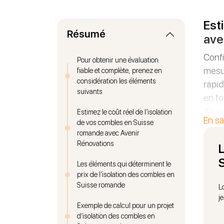
Est
Résumé
ave
Confi
Pour obtenir une évaluation
mesur
fiable et complète, prenez en
considération les éléments
rapid
suivants
en fo
de vo
Estimez le coût réel de l’isolation
En sa
de vos combles en Suisse
visit
romande avec Avenir
Rénovations
Nos p
L
vous
Les éléments qui déterminent le
roule
prix de l’isolation des combles en
Suisse romande
conf
L
j
Exemple de calcul pour un projet
Avec 
d’isolation des combles en
souti