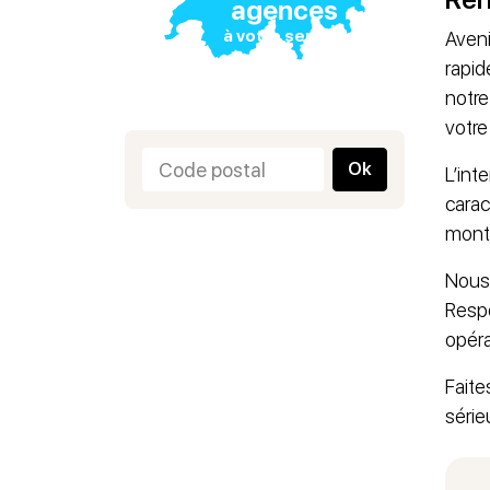
agences
à votre service
Aveni
rapid
notre
votre
Ok
L’int
carac
monta
Nous 
Respo
opéra
Faite
sérieu