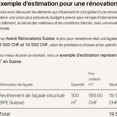
Exemple d’estimation pour une rénovation
près avoir découvert les éléments qui influencent le coût global d’une réno
btenir une vision plus précise du budget à prévoir pour ce type d’intervention 
u bâtiment, la nature des matériaux et les conditions d’accès, mais une env
stimée.
Avenir Rénovations Suisse
hez
, le prix pour remettre en état une façad
3 500 CHF et 14 500 CHF
, selon les prestations choisies et les spécific
exemple d’estimation représen
our mieux illustrer ce montant, voici un
² en Suisse
:
Prix
unitaire
Rénovation de façade
Quantité
HT
Mont
Revêtement de façade structuré
100
195.00
19 
(RPE Suisse)
m²
CHF
CH
Total
19 