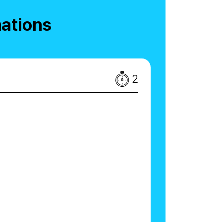
mations
2