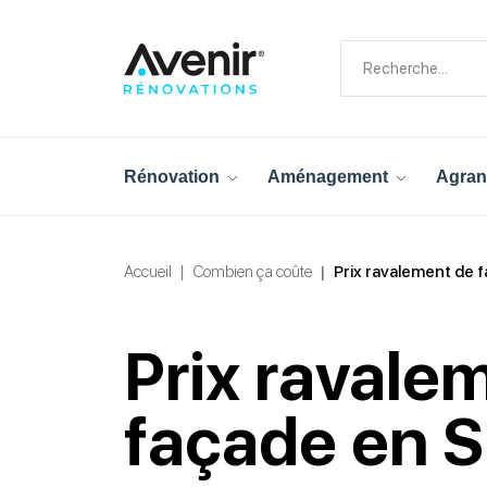
Rénovation
Aménagement
Agran
Accueil
Combien ça coûte
Prix ravalement de 
Prix ravale
façade en S