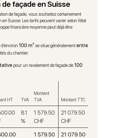
 de façade en Suisse
vation de façade, vous souhaitez certainement
en Suisse. Les tarifs peuvent varier selon l’état
eloppe financière moyenne peut déjà être
100 m²
entre
e d’environ
se situe généralement
ités du chantier.
tative
100
pour un ravalement de façade de
Montant
ant HT
TVA
TVA
Montant TTC
500.00
8.1
1 579.50
21 079.50
F
%
CHF
CHF
500.00
1 579.50
21 079.50