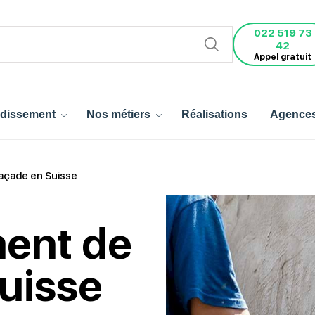
022 519 73
42
Appel gratuit
dissement
Nos métiers
Réalisations
Agence
façade en Suisse
ment de
uisse