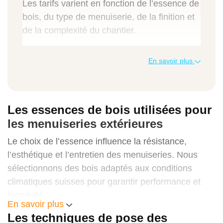
Les tarifs varient en fonction de l’essence de
bois, du type de menuiserie, de la finition et
de la complexité du chantier.
Type de prestation
En savoir plus
Prix au m² (CHF)
Prix total moyen (CHF)
Les essences de bois utilisées pour
les menuiseries extérieures
Le choix de l’essence influence la résistance,
Fenêtre bois simple
l’esthétique et l’entretien des menuiseries. Nous
400 – 650 CHF/m²
sélectionnons des bois adaptés aux conditions
climatiques suisses pour garantir performance et
800 – 1'950 CHF
longévité.
En savoir plus
Le chêne
Les techniques de pose des