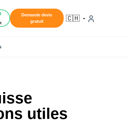
3
Demande devis
🇨🇭
gratuit
t
s
uisse
ons utiles