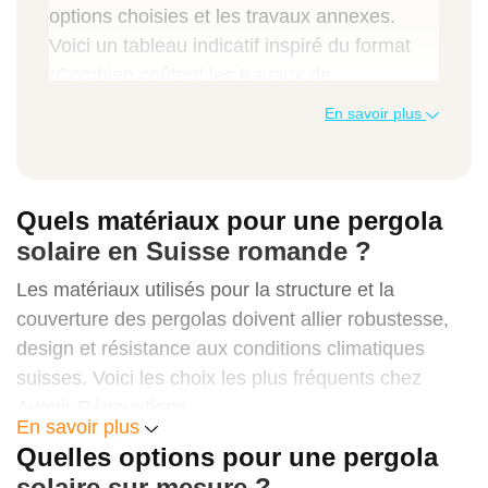
options choisies et les travaux annexes.
Voici un tableau indicatif inspiré du format
“Combien coûtent les travaux de
surélévation de maison ?” :
En savoir plus
Type de prestation
Prix au m² (CHF)
Quels matériaux pour une pergola
solaire en Suisse romande ?
Prix total moyen (CHF)
Les matériaux utilisés pour la structure et la
couverture des pergolas doivent allier robustesse,
Pergola solaire à toit fixe
design et résistance aux conditions climatiques
suisses. Voici les choix les plus fréquents chez
800 – 1’200 CHF/m²
Avenir Rénovations.
En savoir plus
8’000 – 18’000 CHF
Une structure en aluminium thermolaqué
Quelles options pour une pergola
solaire sur mesure ?