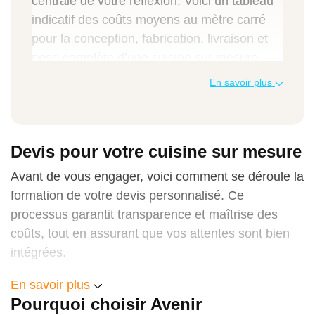
centrale de votre réflexion. Voici un tableau
indicatif des coûts moyens au mètre carré
pour la conception, fabrication, livraison et
pose complète d’une cuisine sur mesure.
Ces prix incluent la TVA suisse et les
En savoir plus
prestations liées à la pose.
Niveau de gamme de cuisine
Devis pour votre cuisine sur mesure
Prix m² (incl. TVA)
Avant de vous engager, voici comment se déroule la
Description sommaire
formation de votre devis personnalisé. Ce
processus garantit transparence et maîtrise des
coûts, tout en assurant que vos attentes sont bien
intégrées.
Entrée de gamme
Demande initiale de devis
CHF 1 500 – CHF 2 500
En savoir plus
Pourquoi choisir Avenir
Vous nous contactez via formulaire en ligne,
Modèles basiques, matériaux standards,