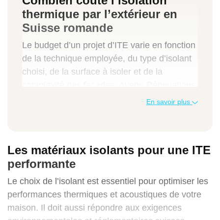
Combien coûte l’isolation
thermique par l’extérieur en
Suisse romande
Le budget d’un projet d’ITE varie en fonction
de la technique employée, du type d’isolant
choisi, de la surface à isoler et de la
complexité des façades. Avenir Rénovations
vous fournit un devis détaillé et transparent
En savoir plus
pour éviter toute surprise.
Type de prestation
Les matériaux isolants pour une ITE
Prix au m² (CHF)
performante
Prix total moyen pour 100 m² (CHF)
Le choix de l’isolant est essentiel pour optimiser les
performances thermiques et acoustiques de votre
maison. Il doit aussi répondre aux exigences