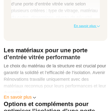
d’une porte d’entrée vitrée varie selon
plusieurs critères : type de vitrage, matériau
du cadre, dimensions, niveau de sécurité,
finitions et complexité de la pose. Avenir
En savoir plus
Rénovations établit toujours un devis précis
après analyse de votre projet.
Les matériaux pour une porte
Type de prestation
d’entrée vitrée performante
Prix au m² (CHF)
Le choix du matériau de la structure est crucial pour
Prix total moyen (CHF)
garantir la solidité et l’efficacité de l’isolation. Avenir
Rénovations travaille uniquement avec des
matériaux reconnus pour leurs performances et leur
durabilité.
Isolation sur porte existante avec joints et
En savoir plus
vitrages renforcés
Aluminium à rupture de pont thermique
Options et compléments pour
optimiser l’isolation d’une porte
250 à 400