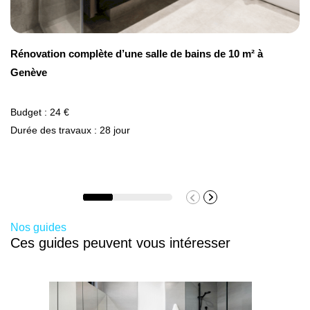
chauffage.
Une porte vitrée peut-elle être personnalisée ?
Rénovation complète d’une salle de bains de 10 m² à
Absolument, vous pouvez choisir la forme, la
Genève
couleur, le type de vitrage et les motifs décoratifs.
Des options de sécurité peuvent aussi être ajoutées
Budget : 24 €
pour un modèle unique et parfaitement adapté à
Durée des travaux : 28 jour
votre style.
Nos guides
Ces guides peuvent vous intéresser