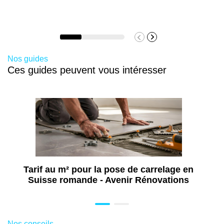
stable. Cela limite les retards liés aux pluies, au gel
technique, la fourniture, la main-d’œuvre, la
ou à l’humidité excessive pendant les travaux.
mise en sécurité du chantier, la pose, les
finitions et la garantie. Un devis personnalisé
reste indispensable pour obtenir un chiffrage
Nos guides
précis.
Ces guides peuvent vous intéresser
Tarif au m² pour la pose de carrelage en
Suisse romande - Avenir Rénovations
Nos conseils