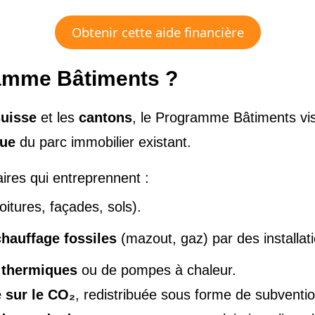
Obtenir cette aide financière
ramme Bâtiments ?
suisse
et les
cantons
, le Programme Bâtiments vi
que
du parc immobilier existant.
aires qui entreprennent :
oitures, façades, sols).
hauffage fossiles
(mazout, gaz) par des installat
s thermiques
ou de pompes à chaleur.
e sur le CO₂
, redistribuée sous forme de subventi