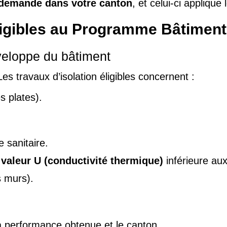
 demande dans votre canton
, et celui-ci applique
ligibles au Programme Bâtimen
nveloppe du bâtiment
es travaux d’isolation éligibles concernent :
s plates).
 sanitaire.
e
valeur U (conductivité thermique)
inférieure aux
 murs).
la performance obtenue et le canton.