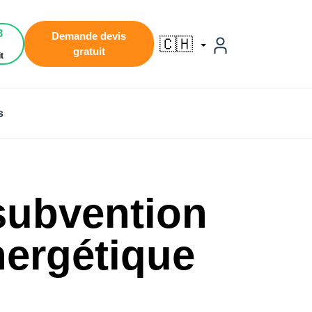
3
Demande devis
🇨🇭
gratuit
t
s
subvention
nergétique